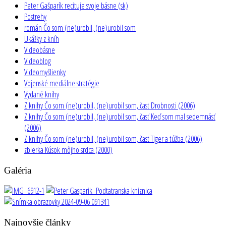
Peter Gašparík recituje svoje básne (sk)
Postrehy
román Čo som (ne)urobil, (ne)urobil som
Ukážky z kníh
Videobásne
Videoblog
Videomyšlienky
Vojenské mediálne stratégie
Vydané knihy
Z knihy Čo som (ne)urobil, (ne)urobil som, čast Drobnosti (2006)
Z knihy Čo som (ne)urobil, (ne)urobil som, časť Keď som mal sedemnásť
(2006)
Z knihy Čo som (ne)urobil, (ne)urobil som, čast Tiger a túžba (2006)
zbierka Kúsok môjho srdca (2000)
Galéria
Najnovšie články