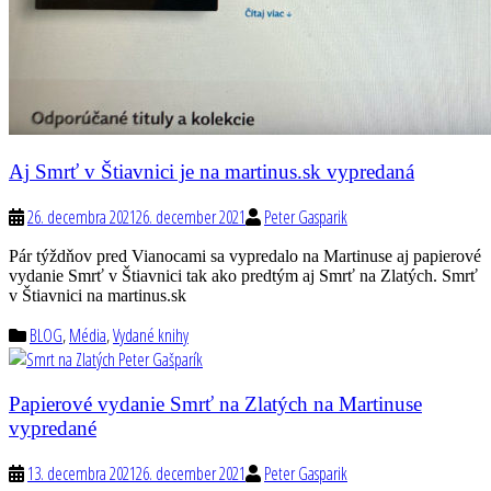
Aj Smrť v Štiavnici je na martinus.sk vypredaná
26. decembra 2021
26. december 2021
Peter Gasparik
Pár týždňov pred Vianocami sa vypredalo na Martinuse aj papierové
vydanie Smrť v Štiavnici tak ako predtým aj Smrť na Zlatých. Smrť
v Štiavnici na martinus.sk
BLOG
,
Média
,
Vydané knihy
Papierové vydanie Smrť na Zlatých na Martinuse
vypredané
13. decembra 2021
26. december 2021
Peter Gasparik