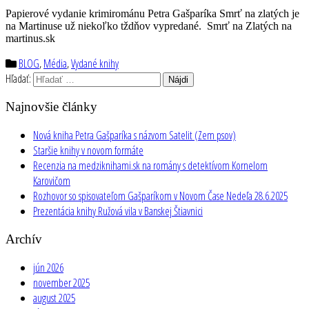
Papierové vydanie krimirománu Petra Gašparíka Smrť na zlatých je
na Martinuse už niekoľko tždňov vypredané. Smrť na Zlatých na
martinus.sk
BLOG
,
Média
,
Vydané knihy
Hľadať:
Najnovšie články
Nová kniha Petra Gašparíka s názvom Satelit (Zem psov)
Staršie knihy v novom formáte
Recenzia na medziknihami.sk na romány s detektívom Kornelom
Karovičom
Rozhovor so spisovateľom Gašparíkom v Novom Čase Nedeľa 28.6.2025
Prezentácia knihy Ružová vila v Banskej Štiavnici
Archív
jún 2026
november 2025
august 2025