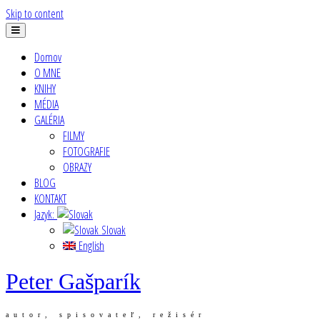
Skip to content
Domov
O MNE
KNIHY
MÉDIA
GALÉRIA
FILMY
FOTOGRAFIE
OBRAZY
BLOG
KONTAKT
Jazyk:
Slovak
English
Peter Gašparík
autor, spisovateľ, režisér