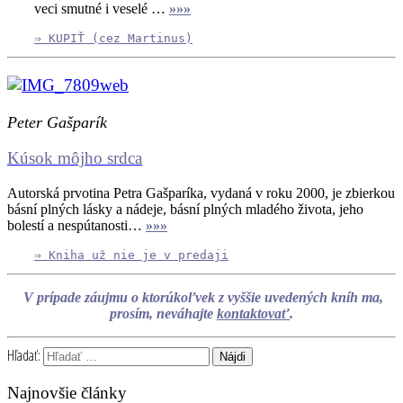
veci smutné i veselé …
»»»
⇒ KUPIŤ (cez Martinus)
Peter Gašparík
Kúsok môjho srdca
Autorská prvotina Petra Gašparíka, vydaná v roku 2000, je zbierkou
básní plných lásky a nádeje, básní plných mladého života, jeho
bolestí a nespútanosti…
»»»
⇒ Kniha už nie je v predaji
V prípade záujmu o ktorúkoľvek z vyššie uvedených kníh ma,
prosím, neváhajte
kontaktovať
.
Hľadať:
Najnovšie články