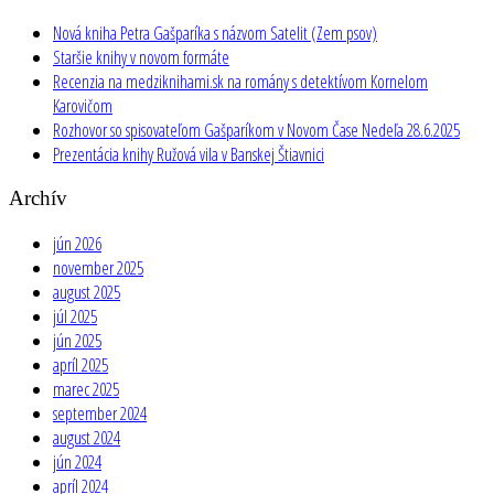
Nová kniha Petra Gašparíka s názvom Satelit (Zem psov)
Staršie knihy v novom formáte
Recenzia na medziknihami.sk na romány s detektívom Kornelom
Karovičom
Rozhovor so spisovateľom Gašparíkom v Novom Čase Nedeľa 28.6.2025
Prezentácia knihy Ružová vila v Banskej Štiavnici
Archív
jún 2026
november 2025
august 2025
júl 2025
jún 2025
apríl 2025
marec 2025
september 2024
august 2024
jún 2024
apríl 2024