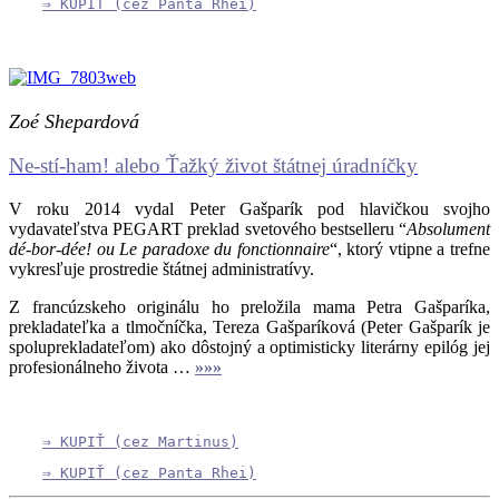
⇒ KUPIŤ (cez Panta Rhei)
Zoé Shepardová
Ne-stí-ham! alebo Ťažký život štátnej úradníčky
V roku 2014 vydal Peter Gašparík pod hlavičkou svojho
vydavateľstva PEGART preklad svetového bestselleru “
Absolument
dé-bor-dée! ou Le paradoxe du fonctionnaire
“, ktorý vtipne a trefne
vykresľuje prostredie štátnej administratívy.
Z francúzskeho originálu ho preložila mama Petra Gašparíka,
prekladateľka a tlmočníčka, Tereza Gašparíková (Peter Gašparík je
spoluprekladateľom) ako dôstojný a optimisticky literárny epilóg jej
profesionálneho života …
»»»
⇒ KUPIŤ (cez Martinus)
⇒ KUPIŤ (cez Panta Rhei)