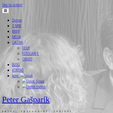
Skip to content
Domov
O MNE
KNIHY
MÉDIA
GALÉRIA
FILMY
FOTOGRAFIE
OBRAZY
BLOG
KONTAKT
Jazyk:
Slovak
English
Peter Gašparík
autor, spisovateľ, režisér