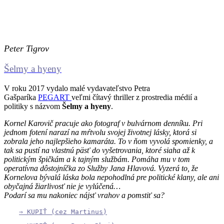
Peter Tigrov
Šelmy a hyeny
V roku 2017 vydalo malé vydavateľstvo Petra
Gašparíka
PEGART
veľmi čítavý thriller z prostredia médií a
politiky s názvom
Šelmy a hyeny
.
Kornel Karovič pracuje ako fotograf v bulvárnom denníku. Pri
jednom fotení narazí na mŕtvolu svojej životnej lásky, ktorá si
zobrala jeho najlepšieho kamaráta. To v ňom vyvolá spomienky, a
tak sa pustí na vlastnú päsť do vyšetrovania, ktoré siaha až k
politickým špičkám a k tajným službám. Pomáha mu v tom
operatívna dôstojníčka zo Služby Jana Hlavová. Vyzerá to, že
Kornelova bývalá láska bola nepohodlná pre politické klany, ale ani
obyčajná žiarlivosť nie je vylúčená…
Podarí sa mu nakoniec nájsť vrahov a pomstiť sa?
⇒ KUPIŤ (cez Martinus)