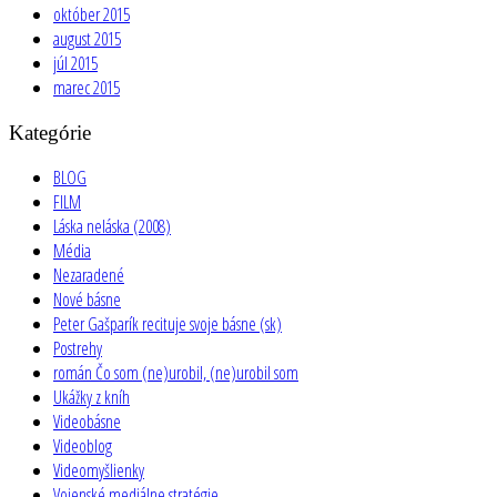
október 2015
august 2015
júl 2015
marec 2015
Kategórie
BLOG
FILM
Láska neláska (2008)
Média
Nezaradené
Nové básne
Peter Gašparík recituje svoje básne (sk)
Postrehy
román Čo som (ne)urobil, (ne)urobil som
Ukážky z kníh
Videobásne
Videoblog
Videomyšlienky
Vojenské mediálne stratégie