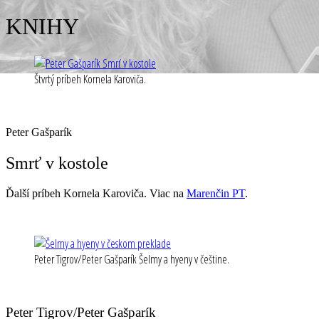
KNIHY
Štvrtý príbeh Kornela Karoviča.
Peter Gašparík
Smrť v kostole
Ďalší príbeh Kornela Karoviča. Viac na
Marenčin PT
.
Peter Tigrov/Peter Gašparík Šelmy a hyeny v češtine.
Peter Tigrov/Peter Gašparík