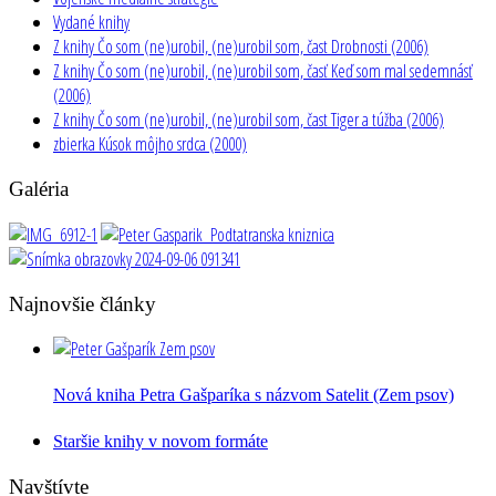
Vydané knihy
Z knihy Čo som (ne)urobil, (ne)urobil som, čast Drobnosti (2006)
Z knihy Čo som (ne)urobil, (ne)urobil som, časť Keď som mal sedemnásť
(2006)
Z knihy Čo som (ne)urobil, (ne)urobil som, čast Tiger a túžba (2006)
zbierka Kúsok môjho srdca (2000)
Galéria
Najnovšie články
Nová kniha Petra Gašparíka s názvom Satelit (Zem psov)
Staršie knihy v novom formáte
Navštívte