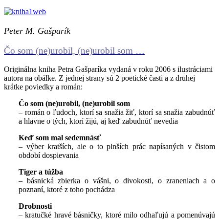
Peter M. Gašparík
Čo som (ne)urobil, (ne)urobil som …
Originálna kniha Petra Gašparíka vydaná v roku 2006 s ilustráciami
autora na obálke. Z jednej strany sú 2 poetické časti a z druhej
krátke poviedky a román:
Čo som (ne)urobil, (ne)urobil som
– román o ľudoch, ktorí sa snažia žiť, ktorí sa snažia zabudnúť
a hlavne o tých, ktorí žijú, aj keď zabudnúť nevedia
Keď som mal sedemnásť
– výber kratších, ale o to plnších prác napísaných v čistom
období dospievania
Tiger a túžba
– básnická zbierka o vášni, o divokosti, o zraneniach a o
poznaní, ktoré z toho pochádza
Drobnosti
– kratučké hravé básničky, ktoré milo odhaľujú a pomenúvajú