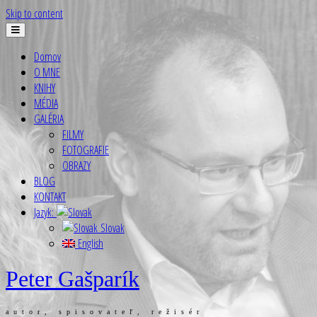
Skip to content
Domov
O MNE
KNIHY
MÉDIA
GALÉRIA
FILMY
FOTOGRAFIE
OBRAZY
BLOG
KONTAKT
Jazyk:
Slovak
English
Peter Gašparík
autor, spisovateľ, režisér