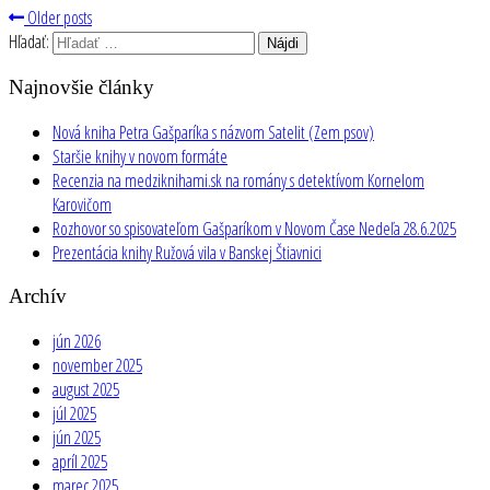
Older posts
Hľadať:
Najnovšie články
Nová kniha Petra Gašparíka s názvom Satelit (Zem psov)
Staršie knihy v novom formáte
Recenzia na medziknihami.sk na romány s detektívom Kornelom
Karovičom
Rozhovor so spisovateľom Gašparíkom v Novom Čase Nedeľa 28.6.2025
Prezentácia knihy Ružová vila v Banskej Štiavnici
Archív
jún 2026
november 2025
august 2025
júl 2025
jún 2025
apríl 2025
marec 2025