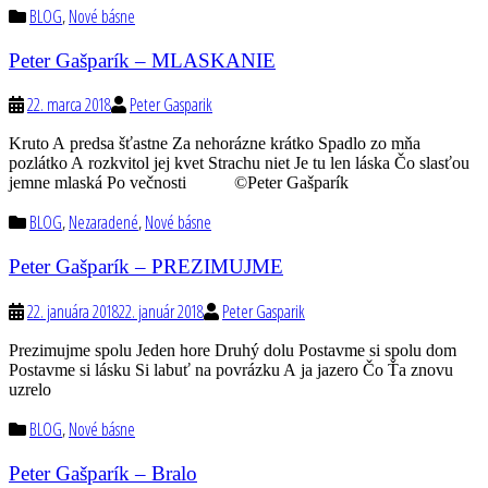
BLOG
,
Nové básne
Peter Gašparík – MLASKANIE
22. marca 2018
Peter Gasparik
Kruto A predsa šťastne Za nehorázne krátko Spadlo zo mňa
pozlátko A rozkvitol jej kvet Strachu niet Je tu len láska Čo slasťou
jemne mlaská Po večnosti ©Peter Gašparík
BLOG
,
Nezaradené
,
Nové básne
Peter Gašparík – PREZIMUJME
22. januára 2018
22. január 2018
Peter Gasparik
Prezimujme spolu Jeden hore Druhý dolu Postavme si spolu dom
Postavme si lásku Si labuť na povrázku A ja jazero Čo Ťa znovu
uzrelo
BLOG
,
Nové básne
Peter Gašparík – Bralo