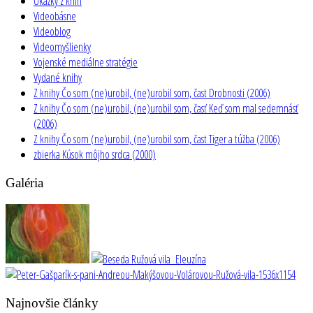
Ukážky z kníh
Videobásne
Videoblog
Videomyšlienky
Vojenské mediálne stratégie
Vydané knihy
Z knihy Čo som (ne)urobil, (ne)urobil som, čast Drobnosti (2006)
Z knihy Čo som (ne)urobil, (ne)urobil som, časť Keď som mal sedemnásť
(2006)
Z knihy Čo som (ne)urobil, (ne)urobil som, čast Tiger a túžba (2006)
zbierka Kúsok môjho srdca (2000)
Galéria
Najnovšie články