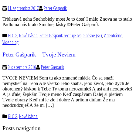
11. septembra 2017
Peter Gasparik
Trblietavá neha Snehobiely most Je to dosť I málo Znova sa to stalo
Padlo na nás bralo Smutnej lásky ©Peter Gašparík
BLOG
,
Nové básne
,
Peter Gašparík recituje svoje básne (sk)
,
Videobásne
,
Videoblog
Peter Gašparík – Tvoje Neviem
9. decembra 2016
Peter Gasparik
TVOJE NEVIEM Som tu ako zranené mláďa Čo sa snaží
nemyslieť na Teba Ale všetko Jeho snaha, jeho život, jeho dych Je
okorenený láskou k Tebe Ty tomu nerozumieš A asi ani neodpovieš
A ja ďalej šepkám Tvoje meno Keď zaspávam Ďalej si pletiem
Tvoje obrazy Keď mi je zle i dobre A pritom dúfam Že ma
neodcudzuješ A že mi […]
BLOG
,
Nové básne
Posts navigation