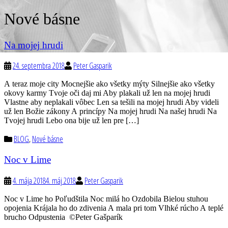
Nové básne
Na mojej hrudi
24. septembra 2018
Peter Gasparik
A teraz moje city Mocnejšie ako všetky mýty Silnejšie ako všetky
okovy karmy Tvoje oči daj mi Aby plakali už len na mojej hrudi
Vlastne aby neplakali vôbec Len sa tešili na mojej hrudi Aby videli
už len Božie zákony A princípy Na mojej hrudi Na našej hrudi Na
Tvojej hrudi Lebo ona bije už len pre […]
BLOG
,
Nové básne
Noc v Lime
4. mája 2018
4. máj 2018
Peter Gasparik
Noc v Lime ho Poľudštila Noc milá ho Ozdobila Bielou stuhou
opojenia Krájala ho do zdivenia A mala pri tom Vlhké rúcho A teplé
brucho Odpustenia ©Peter Gašparík