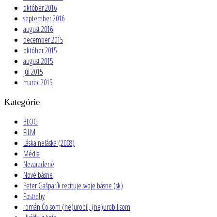
október 2016
september 2016
august 2016
december 2015
október 2015
august 2015
júl 2015
marec 2015
Kategórie
BLOG
FILM
Láska neláska (2008)
Média
Nezaradené
Nové básne
Peter Gašparík recituje svoje básne (sk)
Postrehy
román Čo som (ne)urobil, (ne)urobil som